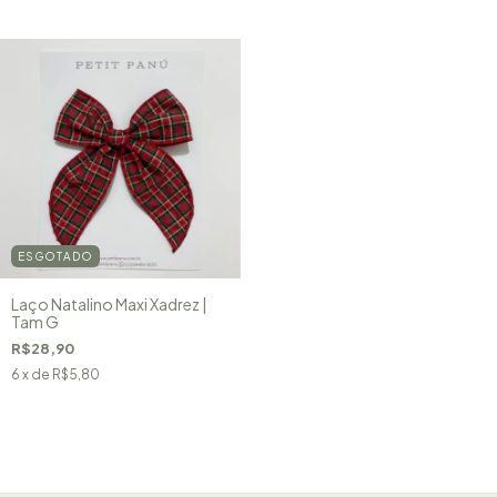
ESGOTADO
Laço Natalino Maxi Xadrez |
Tam G
R$28,90
6
x de
R$5,80