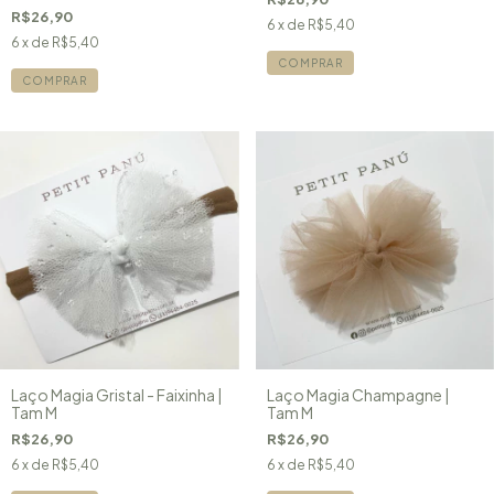
R$26,90
6
x de
R$5,40
6
x de
R$5,40
COMPRAR
COMPRAR
Laço Magia Gristal - Faixinha |
Laço Magia Champagne |
Tam M
Tam M
R$26,90
R$26,90
6
x de
R$5,40
6
x de
R$5,40