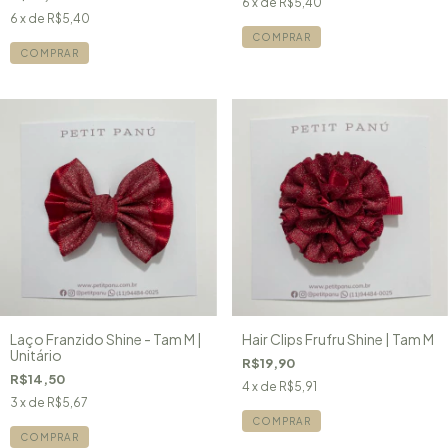
6
x de
R$5,40
6
x de
R$5,40
COMPRAR
COMPRAR
Laço Franzido Shine - Tam M |
Hair Clips Frufru Shine | Tam M
Unitário
R$19,90
R$14,50
4
x de
R$5,91
3
x de
R$5,67
COMPRAR
COMPRAR