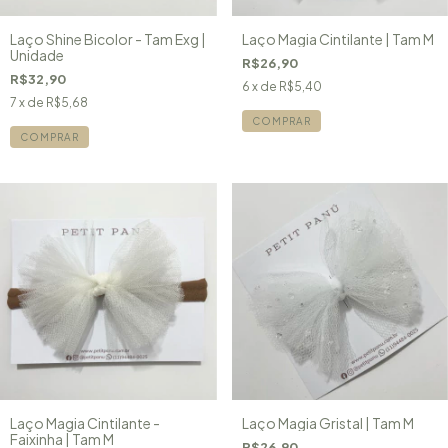
Laço Shine Bicolor - Tam Exg |
Laço Magia Cintilante | Tam M
Unidade
R$26,90
R$32,90
6
x de
R$5,40
7
x de
R$5,68
COMPRAR
COMPRAR
Laço Magia Cintilante -
Laço Magia Gristal | Tam M
Faixinha | Tam M
R$26,90