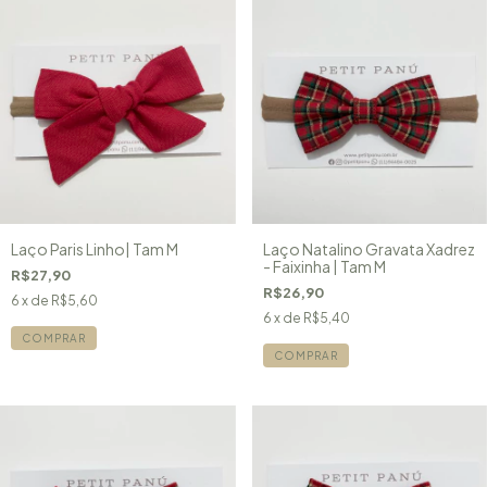
Laço Paris Linho| Tam M
Laço Natalino Gravata Xadrez
- Faixinha | Tam M
R$27,90
R$26,90
6
x de
R$5,60
6
x de
R$5,40
COMPRAR
COMPRAR