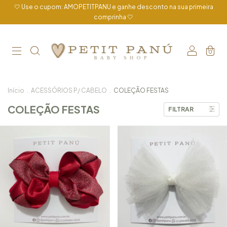
🤍 Use o cupom: AMOPETITPANU e ganhe desconto na sua primeira
comprinha 🤍
0
Início
.
ACESSÓRIOS P/ CABELO
.
COLEÇÃO FESTAS
COLEÇÃO FESTAS
FILTRAR