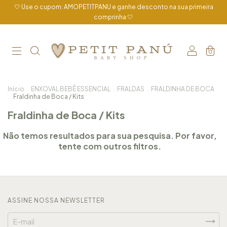
🤍 Use o cupom: AMOPETITPANU e ganhe desconto na sua primeira
comprinha 🤍
0
Início
.
ENXOVAL BEBÊ ESSENCIAL
.
FRALDAS
.
FRALDINHA DE BOCA
.
Fraldinha de Boca / Kits
Fraldinha de Boca / Kits
Não temos resultados para sua pesquisa. Por favor,
tente com outros filtros.
ASSINE NOSSA NEWSLETTER