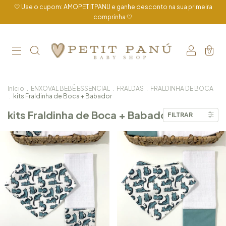
🤍 Use o cupom: AMOPETITPANU e ganhe desconto na sua primeira
comprinha 🤍
0
Início
.
ENXOVAL BEBÊ ESSENCIAL
.
FRALDAS
.
FRALDINHA DE BOCA
.
kits Fraldinha de Boca + Babador
kits Fraldinha de Boca + Babador
FILTRAR