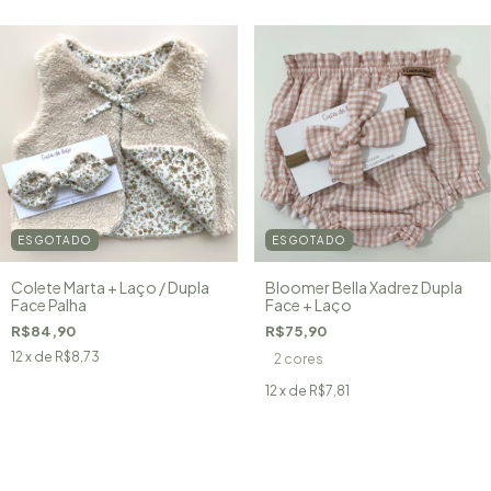
ESGOTADO
ESGOTADO
Colete Marta + Laço / Dupla
Bloomer Bella Xadrez Dupla
Face Palha
Face + Laço
R$84,90
R$75,90
12
x de
R$8,73
2 cores
12
x de
R$7,81