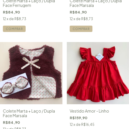
Colete Marta + Laço / Dupla
Colete Marta + Laço / Dupla
Face Ferrugem
Face Marsala
R$84,90
R$84,90
12
x de
R$8,73
12
x de
R$8,73
COMPRAR
COMPRAR
Colete Marta + Laço / Dupla
Vestido Amor - Linho
Face Marsala
R$159,90
R$84,90
12
x de
R$16,45