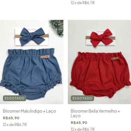
12
x de
R$6,78
ESGOTADO
ESGOTADO
Bloomer Malu Índigo + Laço
Bloomer Bella Vermelho +
Laço
R$65,90
R$65,90
12
x de
R$6,78
12
x de
R$6,78