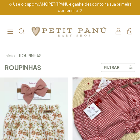
🤍 Use o cupom: AMOPETITPANU e ganhe desconto na sua primeira
comprinha 🤍
0
Início
.
ROUPINHAS
ROUPINHAS
FILTRAR