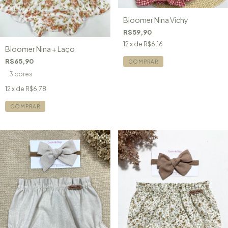
Bloomer Nina Vichy
R$59,90
12
x de
R$6,16
Bloomer Nina + Laço
R$65,90
COMPRAR
3 cores
12
x de
R$6,78
COMPRAR