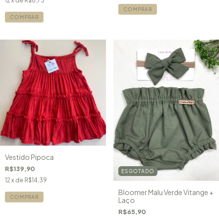
12
x de
R$8,73
COMPRAR
COMPRAR
Vestido Pipoca
R$139,90
ESGOTADO
12
x de
R$14,39
Bloomer Malu Verde Vitange +
COMPRAR
Laço
R$65,90