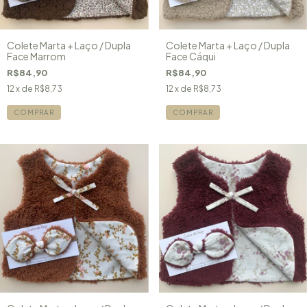
Colete Marta + Laço / Dupla
Colete Marta + Laço / Dupla
Face Marrom
Face Cáqui
R$84,90
R$84,90
12
x de
R$8,73
12
x de
R$8,73
COMPRAR
COMPRAR