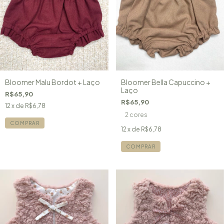
Bloomer Malu Bordot + Laço
Bloomer Bella Capuccino +
Laço
R$65,90
R$65,90
12
x de
R$6,78
2 cores
COMPRAR
12
x de
R$6,78
COMPRAR