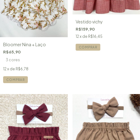
Vestido vichy
R$159,90
12
x de
R$16,45
Bloomer Nina + Laço
COMPRAR
R$65,90
3 cores
12
x de
R$6,78
COMPRAR