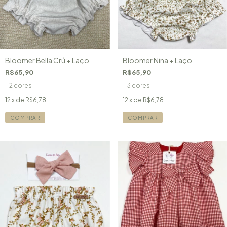
Bloomer Bella Crú + Laço
Bloomer Nina + Laço
R$65,90
R$65,90
2 cores
3 cores
12
x de
R$6,78
12
x de
R$6,78
COMPRAR
COMPRAR