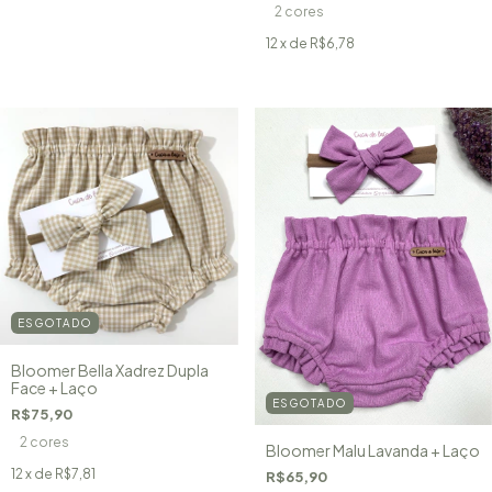
2 cores
12
x de
R$6,78
ESGOTADO
Bloomer Bella Xadrez Dupla
Face + Laço
ESGOTADO
R$75,90
2 cores
Bloomer Malu Lavanda + Laço
12
x de
R$7,81
R$65,90