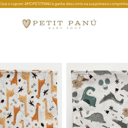
 Use o cupom: AMOPETITPANU e ganhe desconto na sua primeira comprinha 