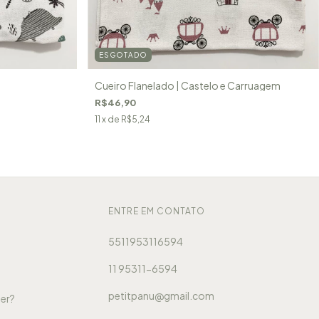
ESGOTADO
Cueiro Flanelado | Castelo e Carruagem
R$46,90
11
x de
R$5,24
ENTRE EM CONTATO
5511953116594
11 95311-6594
petitpanu@gmail.com
er?