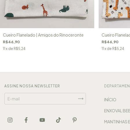
Cueiro Flanelado | Amigos do Rinoceronte
Cueiro Flanelad
R$46,90
R$46,90
11
x de
R$5,24
11
x de
R$5,24
ASSINE NOSSA NEWSLETTER
DEPARTAME
INÍCIO
ENXOVAL BEB
MANTINHAS 