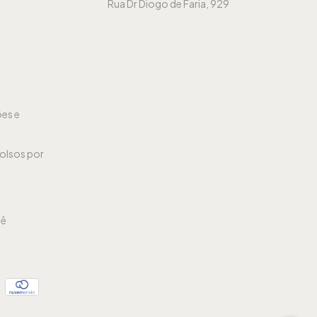
Rua Dr Diogo de Faria, 929
ões e
olsos por
bê