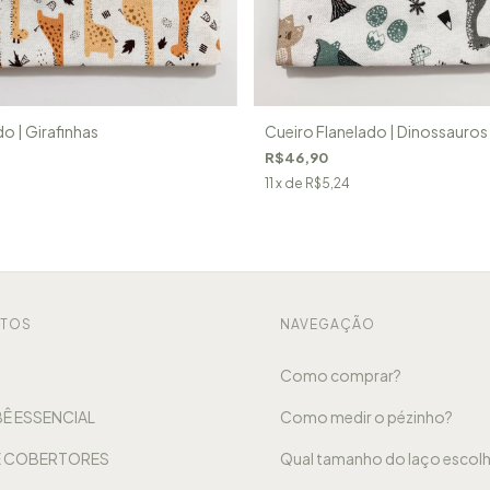
o | Girafinhas
Cueiro Flanelado | Dinossauros
R$46,90
11
x de
R$5,24
NTOS
NAVEGAÇÃO
Como comprar?
Ê ESSENCIAL
Como medir o pézinho?
E COBERTORES
Qual tamanho do laço escolh