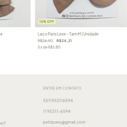
10
%
OFF
de
Laço Paris Lese - Tam M | Unidade
R$26,90
R$24,21
5
x de
R$5,80
ENTRE EM CONTATO
5511953116594
11 95311-6594
petitpanu@gmail.com
er?